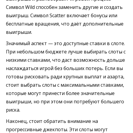
Символ Wild способен заменить другие и создать
выигрыш. Символ Scatter включает бонусы или
бесплатные вращения, что даёт дополнительные
выигрыши.
Значимый аспект — это доступные ставки в слоте.
При небольшом бюджете лучше выбирать слоты с
низкими ставками, что даст возможность дольше
наслаждаться игрой без больших потерь. Если вы
готовы рисковать ради крупных выплат и азарта,
стоит выбрать слоты с максимальными ставками,
которые могут принести более значительные
выигрыши, но при этом они потребуют большего
риска.
Наконец, стоит обратить внимание на
прогрессивные джекпоты. Эти слоты могут