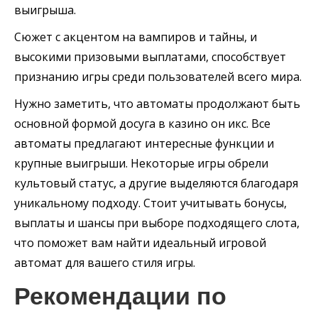
выигрыша.
Сюжет с акцентом на вампиров и тайны, и
высокими призовыми выплатами, способствует
признанию игры среди пользователей всего мира.
Нужно заметить, что автоматы продолжают быть
основной формой досуга в казино он икс. Все
автоматы предлагают интересные функции и
крупные выигрыши. Некоторые игры обрели
культовый статус, а другие выделяются благодаря
уникальному подходу. Стоит учитывать бонусы,
выплаты и шансы при выборе подходящего слота,
что поможет вам найти идеальный игровой
автомат для вашего стиля игры.
Рекомендации по