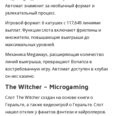
Автомат знаменит за необычный формат и
увлекательный процесс.
Игровой формат: 6 катушек с 117,649 линиями
выплат. Функции слота включают фриспины и
множители, повышающие выигрыши до
максимальных уровней.
Механика Megaways, расширяющая количество
линий выигрыша, превращают Bonanza в
востребованную игру. Автомат доступен в клубах
он икс казино.
The Witcher – Microgaming
Слот The Witcher создан на основе книги о
Геральте, а также видеоигрой о Геральте. Слот
нашел отклик у фанатов фэнтези и хайроллеров.