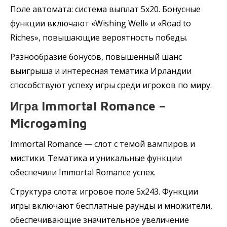
Поле автомата: система выплат 5х20. Бонусные
функции включают «Wishing Well» и «Road to
Riches», повышающие вероятность победы.
Разнообразие бонусов, повышенный шанс
выигрыша и интересная тематика Ирландии
способствуют успеху игры среди игроков по миру.
Игра Immortal Romance –
Microgaming
Immortal Romance — слот с темой вампиров и
мистики. Тематика и уникальные функции
обеспечили Immortal Romance успех.
Структура слота: игровое поле 5х243. Функции
игры включают бесплатные раунды и множители,
обеспечивающие значительное увеличение