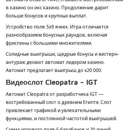
в казино он икс казино. Продолжение дарит
больше бонусов и крупных выплат.
Устройство поля: 5х9 ячеек. Игра отличается
разнообразием бонусных раундов, включая
фриспины с большими множителями.
Солидные выигрыши, щедрые бонусы и вестерн-
антураж делают автомат лидером казино.
Автомат предлагает выигрыш до х20 000.
Видеослот Cleopatra – IGT
Автомат Cleopatra от разработчика IGT —
востребованный слот о древнем Египте. Слот
привлекает графикой и увлекательными
функциями, и постоянной частотой выигрышей.
Схема игрового поля: 5 барабанов и 20 линий