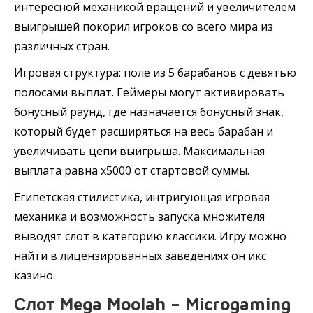
интересной механикой вращений и увеличителем
выигрышей покорил игроков со всего мира из
различных стран.
Игровая структура: поле из 5 барабанов с девятью
полосами выплат. Геймеры могут активировать
бонусный раунд, где назначается бонусный знак,
который будет расширяться на весь барабан и
увеличивать цепи выигрыша. Максимальная
выплата равна х5000 от стартовой суммы.
Египетская стилистика, интригующая игровая
механика и возможность запуска множителя
выводят слот в категорию классики. Игру можно
найти в лицензированных заведениях он икс
казино.
Слот Mega Moolah – Microgaming