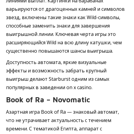
линиями выплат. Картинки на барабанах
варьируются от драгоценных камней и символов
звезд, включены такие знаки как Wild-символы,
способные заменить знаки для завершения
выигрышной линии. Ключевая черта игры это
расширяющийся Wild на всю длину катушки, чем
существенно повышаются шансы выигрыша.
Доступность автомата, яркие визуальные
эффекты и возможность забрать крупный
выигрыш делают Starburst одним из самых
популярных в заведении on x casino.
Book of Ra – Novomatic
Азартная игра Book of Ra — знаковый автомат,
что не утрачивает актуальность с течением
времени. С тематикой Египта, аппарат с