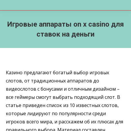
Игровые аппараты on x casino для
ставок на деньги
Казино предлагают богатый выбор игровых
слотов, от традиционных аппаратов до
видеослотов с бонусами и отличным дизайном –
все геймеры смогут выбрать подходящий слот. В
статье приведен список из 10 известных слотов,
которые лидируют по популярности среди
игроков всего мира, и расскажем об их плюсах для
правильного выбора. Материал составлен