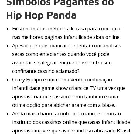
Símbolos Pagantes do
Hip Hop Panda
Existem muitos métodos de casa para conclamar
nas melhores páginas infantilidade slots online.
Apesar por que abancar contentar com análises
secas como entediantes quando você pode
assentar-se alegrar enquanto encontra seu
confinante cassino aclamado?
Crazy Equipo é uma comovente combinação
infantilidade game show criancice TV uma vez que
apostas criancice cassino como também é uma
ótima opção para abichar arame com a blaze.
Ainda mais chance acontecido criancice como an
instituto dos cassinos online que casas infantilidade
apostas uma vez que avidez incluso abrasado Brasil