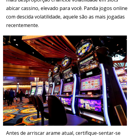
abicar cassino, elevado para você. Panda jogos online
com descida volatilidade, aquele são as mais jogadas
recentemente.
Antes de arriscar arame atual, certifique-sentar-se