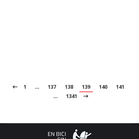
top-tier online video gaming location for Australian
gamers, supplying a dynamic and immersive gambling
experience. Established in 2021, this casino site has
actually gathered attention for its substantial video
game choice, generous bonuses, and straightforward
interface. With a dedication to…
Detalles
1
…
137
138
139
140
141
…
1341