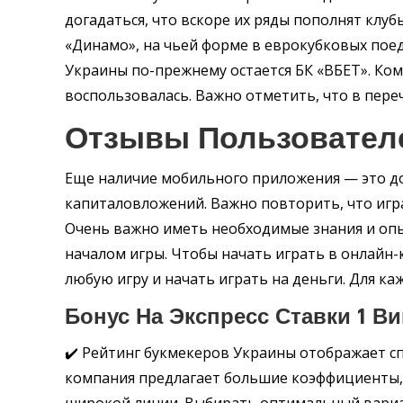
догадаться, что вскоре их ряды пополнят клу
«Динамо», на чьей форме в еврокубковых поед
Украины по-прежнему остается БК «ВБЕТ». Ко
воспользовалась. Важно отметить, что в пере
Отзывы Пользовател
Еще наличие мобильного приложения — это до
капиталовложений. Важно повторить, что игра
Очень важно иметь необходимые знания и опыт
началом игры. Чтобы начать играть в онлайн-
любую игру и начать играть на деньги. Для ка
Бонус На Экспресс Ставки 1 В
✔️ Рейтинг букмекеров Украины отображает с
компания предлагает большие коэффициенты, 