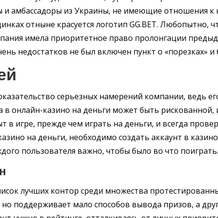
бы и амбассадоры из Украины, не имеющие отношения к 
инках отныне красуется логотип GG.BET. Любопытно, чт
мпания имела приоритетное право пролонгации предыдущ
чень недостатков не был включен пункт о «порезках» и
ей
казательство серьезных намерений компании, ведь ег
 в онлайн-казино на деньги может быть рискованной, 
 в игре, прежде чем играть на деньги, и всегда пров
казино на деньги, необходимо создать аккаунт в казин
ждого пользователя важно, чтобы было во что поиграть
ин
писок лучших контор среди множества протестированных
но поддерживает мало способов вывода призов, а друг