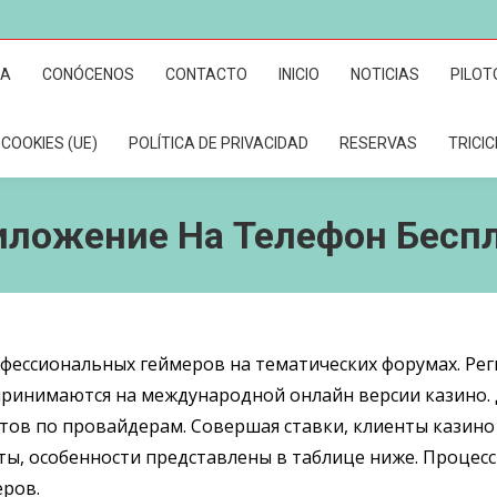
RA
CONÓCENOS
CONTACTO
INICIO
NOTICIAS
PILOT
 COOKIES (UE)
POLÍTICA DE PRIVACIDAD
RESERVAS
TRICI
иложение На Телефон Беспл
фессиональных геймеров на тематических форумах. Реги
 принимаются на международной онлайн версии казино. 
отов по провайдерам. Совершая ставки, клиенты казин
ы, особенности представлены в таблице ниже. Процесс
ров.