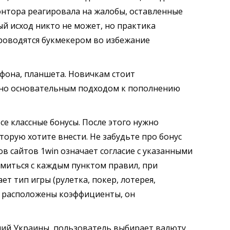
онтора реагировала на жалобы, оставленные
ый исход никто не может, но практика
проводятся букмекером во избежание
фона, планшета. Новичкам стоит
зино основательным подходом к пополнению
е классные бонусы. После этого нужно
торую хотите внести. Не забудьте про бонус
в сайтов 1win означает согласие с указанными
омиться с каждым пунктом правил, при
т тип игры (рулетка, покер, лотерея,
изу расположены коэффициенты, он
ний Украины, пользователь выбирает валюту