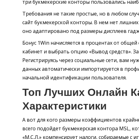
три букмекерские конторы пользовались наи
Требования не такие простые, но в любом слу
сайт букмекерской конторы. В нем нет лишних
оно адаптировано под размеры дисплеев гадже
Бонус 1Win начисляется в процентах от общей 
кабинет и выбрать опцию «Вывод средств». З
Регистрируясь через социальные сети, вам нуж
данных автоматически импортируется в профи
начальной идентификации пользователя.
Топ Лучших Онлайн Ка
Характеристики
А вот для кого размеры коэффициентов крайне
всего подойдет букмекерская контора MSL, к
«М.С.Л.» компенсирует налоги, собираемые с иг