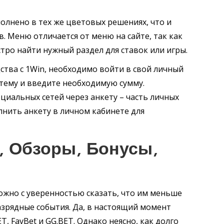
олнено в тех же цветовых решениях, что и
. Меню отличается от меню на сайте, так как
тро найти нужный раздел для ставок или игры.
дства с 1Win, необходимо войти в свой личный
тему и введите необходимую сумму.
оциальных сетей через анкету – часть личных
нить анкету в личном кабинете для
, Обзоры, Бонусы,
ожно с уверенностью сказать, что им меньше
азрядные события. Да, в настоящий момент
, FavBet и GG.BET. Однако неясно, как долго