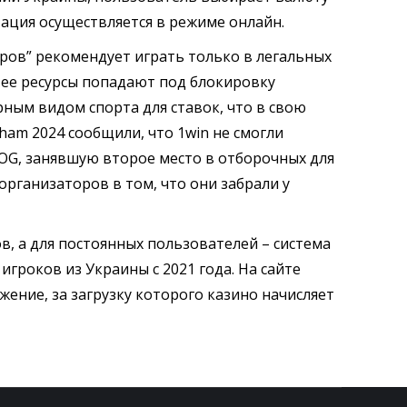
ация осуществляется в режиме онлайн.
ров” рекомендует играть только в легальных
у ее ресурсы попадают под блокировку
ным видом спорта для ставок, что в свою
am 2024 сообщили, что 1win не смогли
 OG, занявшую второе место в отборочных для
 организаторов в том, что они забрали у
в, а для постоянных пользователей – система
гроков из Украины с 2021 года. На сайте
ение, за загрузку которого казино начисляет