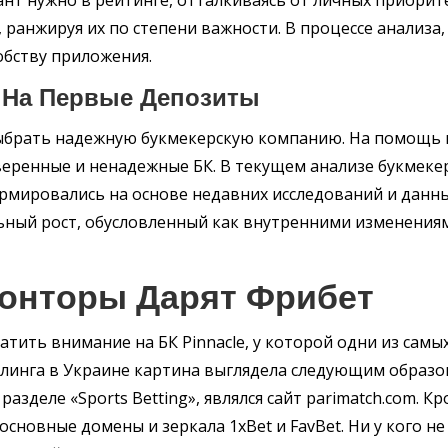
т нужно в рейтинге, отталкиваясь от личных приорите
ранжируя их по степени важности. В процессе анализа,
обству приложения.
s На Первые Депозиты
выбрать надежную букмекерскую компанию. На помощь 
веренные и ненадежные БК. В текущем анализе букмек
мировались на основе недавних исследований и данны
ный рост, обусловленный как внутренними изменениями
Конторы Дарят Фрибет
атить внимание на БК Pinnacle, у которой одни из сам
линга в Украине картина выглядела следующим образом
деле «Sports Betting», являлся сайт parimatch.com. Кр
новные домены и зеркала 1xBet и FavBet. Ни у кого не