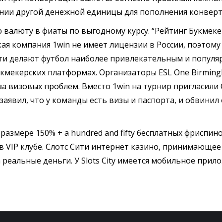
вании другой денежной единицы для пополнения конверт
валюту в фиаты по выгодному курсу. “Рейтинг Букмеке
кая компания 1win не имеет лицензии в России, поэтом
ти делают футбол наиболее привлекательным и популяр
кмекерских платформах. Организаторы ESL One Birmingh
за визовых проблем. Вместо 1win на турнир пригласили
заявил, что у команды есть визы и паспорта, и обвинил
азмере 150% + a hundred and fifty бесплатных фриспино
 VIP клубе. Слотс Сити интернет казино, принимающее и
еальные деньги. У Slots City имеется мобильное прилож