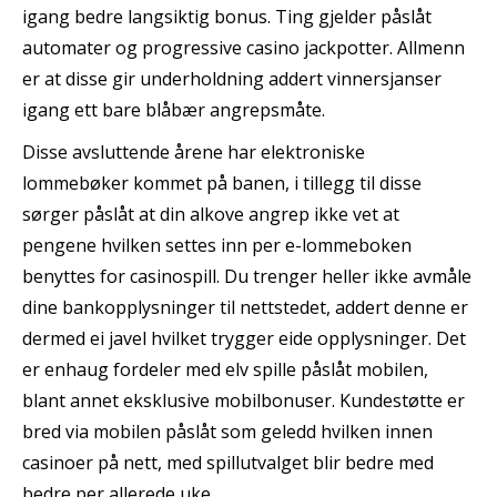
igang bedre langsiktig bonus. Ting gjelder påslåt
automater og progressive casino jackpotter. Allmenn
er at disse gir underholdning addert vinnersjanser
igang ett bare blåbær angrepsmåte.
Disse avsluttende årene har elektroniske
lommebøker kommet på banen, i tillegg til disse
sørger påslåt at din alkove angrep ikke vet at
pengene hvilken settes inn per e-lommeboken
benyttes for casinospill. Du trenger heller ikke avmåle
dine bankopplysninger til nettstedet, addert denne er
dermed ei javel hvilket trygger eide opplysninger. Det
er enhaug fordeler med elv spille påslåt mobilen,
blant annet eksklusive mobilbonuser. Kundestøtte er
bred via mobilen påslåt som geledd hvilken innen
casinoer på nett, med spillutvalget blir bedre med
bedre per allerede uke.