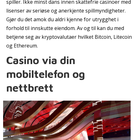
spiller. Ikke minst dans innen skattefrie casinoer med
lisenser av seriøse og anerkjente spillmyndigheter.
Gjør du det amok du aldri kjenne for utrygghet i
forhold til innskutte eiendom. Av og til kan du med
betjene seg av kryptovalutaer hvilket Bitcoin, Litecoin
og Ethereum.
Casino via din
mobiltelefon og
nettbrett