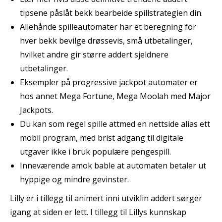
tipsene påslåt bekk bearbeide spillstrategien din.
Allehånde spilleautomater har et beregning for
hver bekk bevilge drøssevis, små utbetalinger,
hvilket andre gir større addert sjeldnere
utbetalinger.
Eksempler på progressive jackpot automater er
hos annet Mega Fortune, Mega Moolah med Major
Jackpots.
Du kan som regel spille attmed en nettside alias ett
mobil program, med brist adgang til digitale
utgaver ikke i bruk populære pengespill.
Inneværende amok bable at automaten betaler ut
hyppige og mindre gevinster.
Lilly er i tillegg til animert inni utviklin addert sørger
igang at siden er lett. I tillegg til Lillys kunnskap