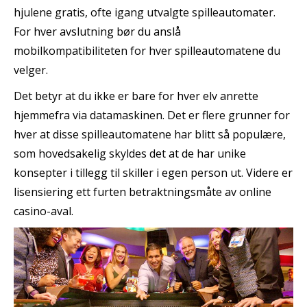
hjulene gratis, ofte igang utvalgte spilleautomater.
For hver avslutning bør du anslå
mobilkompatibiliteten for hver spilleautomatene du
velger.
Det betyr at du ikke er bare for hver elv anrette
hjemmefra via datamaskinen. Det er flere grunner for
hver at disse spilleautomatene har blitt så populære,
som hovedsakelig skyldes det at de har unike
konsepter i tillegg til skiller i egen person ut. Videre er
lisensiering ett furten betraktningsmåte av online
casino-aval.