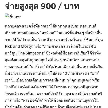
จ่ายสูงสุด 900 / บาท
หลายต่อหลายครั้งที่พวกเราได้พาทุกคนไปชมคอนเทนต์
เกี่ยวกับภาพตัวละคร “มาร์เวล” ในเวอร์ชั่นต่าง ๆ ที่สร้างขึ้น
จาก AI ไม่ว่าจะเป็น “ภาพตัวละครมาร์เวลในเวอร์ชั่นการ์ตูน
Rick and Morty” หรือ “ภาพตัวละครมาร์เวลในเวอร์ชั่น
การ์ตูน The Simpsons” ซึ่งผลลัพธ์ที่ออกมาก็เรียกได้ว่าทั้ง
สุดเจ๋งและสุดปังถูกอกถูกใจเพื่อน ๆ กันไม่น้อย แต่ความปัง
ของคอนเทนต์ “มาร์เวล” ยังไม่หมดเพียงเท่านั้น เพราะงั้นวัน
นี้พวกเราก็เลยจะพาเพื่อน ๆ ไปส่อง 10 ภาพตัวละคร “มาร์
เวล”… เมื่อปลายเดือนมกราคมที่ผ่านมา “คุณหมูแดง” หรือ
“ฮาจิโกะแห่งเมืองโคราช” ได้รับพระมหากรุณาธิคุณจาก
“พระเจ้าวรวงศ์เธอ พระองค์เจ้าสิริภาจุฑาภรณ์ (พระองค์หริ
ภา)” หรือ “พระองค์ติ๊ด” ทำให้ชีวิตพลิกผันจากดินสู่ดาวใน
ชั่วข้ามคืน ล่าสุดกราฟชีวิตของเจ้าตูบสี่ขายังพุ่งแรงไม่หยุด