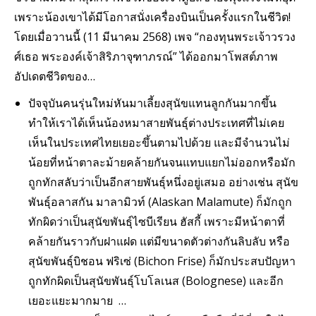
เพราะน้องเขาได้มีโอกาสนั่งเครื่องบินเป็นครั้งแรกในชีวิต!
โดยเมื่อวานนี้ (11 มีนาคม 2568) เพจ “กองทุนพระเจ้าวรวง
ศ์เธอ พระองค์เจ้าสิริภาจุฑาภรณ์” ได้ออกมาโพสต์ภาพ
อัปเดตชีวิตของ…
ปัจจุบันคนรุ่นใหม่หันมาเลี้ยงสุนัขแทนลูกกันมากขึ้น
ทำให้เราได้เห็นน้องหมาสายพันธุ์ต่างประเทศที่ไม่เคย
เห็นในประเทศไทยเยอะขึ้นตามไปด้วย และมีจำนวนไม่
น้อยที่หน้าตาละม้ายคล้ายกันจนแทบแยกไม่ออกหรือมัก
ถูกทักสลับว่าเป็นอีกสายพันธุ์หนึ่งอยู่เสมอ อย่างเช่น สุนัข
พันธุ์อลาสกัน มาลามิวท์ (Alaskan Malamute) ก็มักถูก
ทักผิดว่าเป็นสุนัขพันธุ์ไซบีเรียน ฮัสกี้ เพราะมีหน้าตาที่
คล้ายกันราวกับฝาแฝด แต่มีขนาดตัวต่างกันลิบลับ หรือ
สุนัขพันธุ์บิชอน ฟริเซ่ (Bichon Frise) ก็มักประสบปัญหา
ถูกทักผิดเป็นสุนัขพันธุ์โบโลเนส (Bolognese) และอีก
เยอะแยะมากมาย …