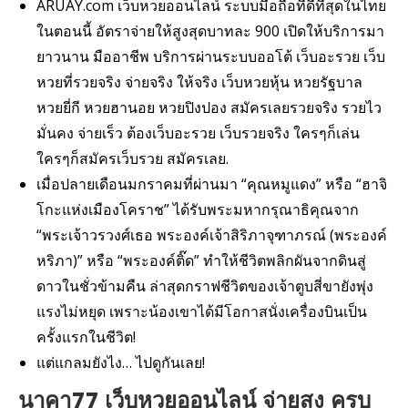
ARUAY.com เว็บหวยออนไลน์ ระบบมือถือที่ดีที่สุดในไทย
ในตอนนี้ อัตราจ่ายให้สูงสุดบาทละ 900 เปิดให้บริการมา
ยาวนาน มืออาชีพ บริการผ่านระบบออโต้ เว็บอะรวย เว็บ
หวยที่รวยจริง จ่ายจริง ให้จริง เว็บหวยหุ้น หวยรัฐบาล
หวยยี่กี หวยฮานอย หวยปิงปอง สมัครเลยรวยจริง รวยไว
มั่นคง จ่ายเร็ว ต้องเว็บอะรวย เว็บรวยจริง ใครๆก็เล่น
ใครๆก็สมัครเว็บรวย สมัครเลย.
เมื่อปลายเดือนมกราคมที่ผ่านมา “คุณหมูแดง” หรือ “ฮาจิ
โกะแห่งเมืองโคราช” ได้รับพระมหากรุณาธิคุณจาก
“พระเจ้าวรวงศ์เธอ พระองค์เจ้าสิริภาจุฑาภรณ์ (พระองค์
หริภา)” หรือ “พระองค์ติ๊ด” ทำให้ชีวิตพลิกผันจากดินสู่
ดาวในชั่วข้ามคืน ล่าสุดกราฟชีวิตของเจ้าตูบสี่ขายังพุ่ง
แรงไม่หยุด เพราะน้องเขาได้มีโอกาสนั่งเครื่องบินเป็น
ครั้งแรกในชีวิต!
แต่แกลมยังไง… ไปดูกันเลย!
นาคา77 เว็บหวยออนไลน์ จ่ายสูง ครบ