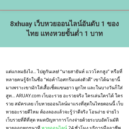
8xhuay เว็บหวยออนไลน์อันดับ 1 ของ
ไทย แทงหวยขั้นต่ำ 1 บาท
แต่แกลมยังไง… ไปดูกันเลย! “นายสายันห์ แววโคกสูง” หรือที่
หลายคนรู้จักในชื่อ “พ่อค้าไอศกรีมแต่งตัวดี” เขาได้ฉายานี้
มาเพราะเขามักใส่เสื้อเชิ้ตแขนยาว ผูกไท และในบางวันก็ใส่
สูท… ARUAY.com เว็บอะรวย อะรวยจริง ใครเล่นใครได้ ใคร
รวย สมัครเลย เว็บหวยออนไลน์มาแรงที่สุดในไทยตอนนี้ เว็บ
หวยอะรวยดีไหม ต้องลองแล้วจะรู้ว่าดีจริง โอนง่าย จ่ายไว
เว็บรวยที่ดีที่สุด หมดปัญหาการโกงจ่ายด้วยระบบอัตโนมัติ
หวยออกทุกๆนาที
หวยออนไลน์
24 ชั่วโมง บริการมืออาชีพ