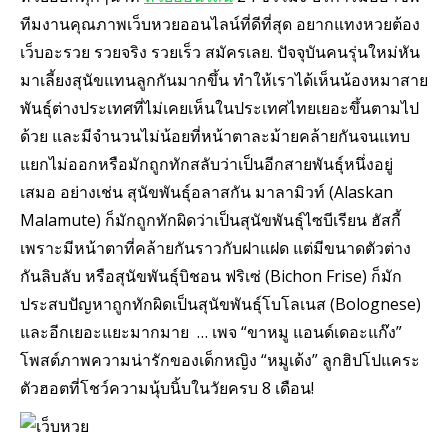
ทีมงานคุณภาพเว็บหวยออนไลน์ที่ดีที่สุด อยากแทงหวยต้อง
เว็บอะรวย รวยจริง รวยเร็ว สมัครเลย. ปัจจุบันคนรุ่นใหม่หัน
มาเลี้ยงสุนัขแทนลูกกันมากขึ้น ทำให้เราได้เห็นน้องหมาสาย
พันธุ์ต่างประเทศที่ไม่เคยเห็นในประเทศไทยเยอะขึ้นตามไป
ด้วย และมีจำนวนไม่น้อยที่หน้าตาละม้ายคล้ายกันจนแทบ
แยกไม่ออกหรือมักถูกทักสลับว่าเป็นอีกสายพันธุ์หนึ่งอยู่
เสมอ อย่างเช่น สุนัขพันธุ์อลาสกัน มาลามิวท์ (Alaskan
Malamute) ก็มักถูกทักผิดว่าเป็นสุนัขพันธุ์ไซบีเรียน ฮัสกี้
เพราะมีหน้าตาที่คล้ายกันราวกับฝาแฝด แต่มีขนาดตัวต่าง
กันลิบลับ หรือสุนัขพันธุ์บิชอน ฟริเซ่ (Bichon Frise) ก็มัก
ประสบปัญหาถูกทักผิดเป็นสุนัขพันธุ์โบโลเนส (Bolognese)
และอีกเยอะแยะมากมาย … เพจ “ขาหมู แอนด์เดอะแก๊ง”
โพสต์ภาพความน่ารักของเด็กหญิง “หมูเด้ง” ลูกฮิปโปแคระ
ตัวฮอตที่โชว์ความนุ้บนิ้บในวัยครบ 8 เดือน!