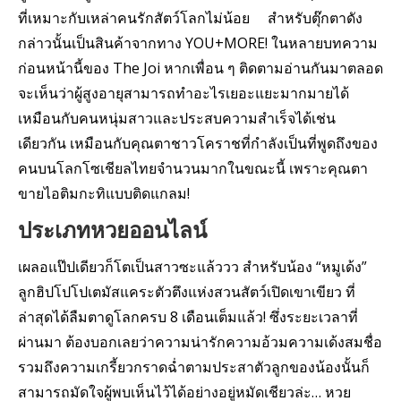
ที่เหมาะกับเหล่าคนรักสัตว์โลกไม่น้อย สำหรับตุ๊กตาดัง
กล่าวนั้นเป็นสินค้าจากทาง YOU+MORE! ในหลายบทความ
ก่อนหน้านี้ของ The Joi หากเพื่อน ๆ ติดตามอ่านกันมาตลอด
จะเห็นว่าผู้สูงอายุสามารถทำอะไรเยอะแยะมากมายได้
เหมือนกับคนหนุ่มสาวและประสบความสำเร็จได้เช่น
เดียวกัน เหมือนกับคุณตาชาวโคราชที่กำลังเป็นที่พูดถึงของ
คนบนโลกโซเชียลไทยจำนวนมากในขณะนี้ เพราะคุณตา
ขายไอติมกะทิแบบติดแกลม!
ประเภทหวยออนไลน์
เผลอแป๊ปเดียวก็โตเป็นสาวซะแล้ววว สำหรับน้อง “หมูเด้ง”
ลูกฮิปโปโปเตมัสแคระตัวตึงแห่งสวนสัตว์เปิดเขาเขียว ที่
ล่าสุดได้ลืมตาดูโลกครบ 8 เดือนเต็มแล้ว! ซึ่งระยะเวลาที่
ผ่านมา ต้องบอกเลยว่าความน่ารักความอ้วมความเด้งสมชื่อ
รวมถึงความเกรี้ยวกราดฉ่ำตามประสาตัวลูกของน้องนั้นก็
สามารถมัดใจผู้พบเห็นไว้ได้อย่างอยู่หมัดเชียวล่ะ… หวย