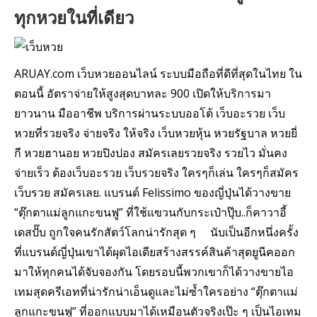
ทุกหวยในที่เดียว
ARUAY.com เว็บหวยออนไลน์ ระบบมือถือที่ดีที่สุดในไทย ใน
ตอนนี้ อัตราจ่ายให้สูงสุดบาทละ 900 เปิดให้บริการมา
ยาวนาน มืออาชีพ บริการผ่านระบบออโต้ เว็บอะรวย เว็บ
หวยที่รวยจริง จ่ายจริง ให้จริง เว็บหวยหุ้น หวยรัฐบาล หวยยี่
กี หวยฮานอย หวยปิงปอง สมัครเลยรวยจริง รวยไว มั่นคง
จ่ายเร็ว ต้องเว็บอะรวย เว็บรวยจริง ใครๆก็เล่น ใครๆก็สมัคร
เว็บรวย สมัครเลย. แบรนด์ Felissimo ของญี่ปุ่นได้วางขาย
“ตุ๊กตาแม่ลูกแกะขนฟู” ที่ใช้แขวนกับกระเป๋าปุ๊บ..ก็คาวาอี้
เดสปั๊บ ถูกใจคนรักสัตว์โลกน่ารักสุด ๆ นับเป็นอีกหนึ่งครั้ง
ที่แบรนด์ญี่ปุ่นเขาได้ผุดไอเดียสร้างสรรค์สินค้าสุดยูนีคออก
มาให้ทุกคนได้จับจองกัน โดยรอบนี้พวกเขาก็ได้วางขายไอ
เทมสุดครีเอทที่น่ารักน่าเอ็นดูและไม่ซ้ำใครอย่าง “ตุ๊กตาแม่
ลูกแกะขนฟู” ที่ออกแบบมาได้เหมือนตัวจริงเป๊ะ ๆ เป็นไอเทม