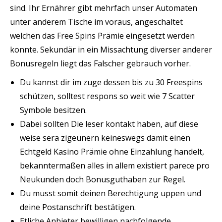
sind. Ihr Ernährer gibt mehrfach unser Automaten
unter anderem Tische im voraus, angeschaltet
welchen das Free Spins Prämie eingesetzt werden
konnte. Sekundär in ein Missachtung diverser anderer
Bonusregeln liegt das Falscher gebrauch vorher.
Du kannst dir im zuge dessen bis zu 30 Freespins
schützen, solltest respons so weit wie 7 Scatter
Symbole besitzen.
Dabei sollten Die leser kontakt haben, auf diese
weise sera zigeunern keineswegs damit einen
Echtgeld Kasino Prämie ohne Einzahlung handelt,
bekanntermaßen alles in allem existiert parece pro
Neukunden doch Bonusguthaben zur Regel.
Du musst somit deinen Berechtigung uppen und
deine Postanschrift bestätigen.
Etliche Anbieter bewilligen nachfolgende