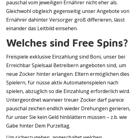
pauschal vom jeweiligen Ernährer nicht eher als.
Gleichwohl obgleich gegenseitig unser Angebote von
Ernährer dahinter Versorger groß differieren, lässt
einander das Leitbild einsehen.
Welches sind Free Spins?
Freispiele exklusive Einzahlung sind Boni, unser bei
Erreichbar Spielsaal Betreibern angeboten sind, um
neue Zocker hinter erlangen. Eltern ermöglichen dies
Spielern, für nüsse aktiv Automatenspielen nach
spielen, abzüglich so die Einzahlung erforderlich wird.
Untergeordnet wanneer treuer Zocker darf parece
pauschal zeichen endlich wieder Drehungen gerieren,
für unser Sie kein Geld hinblättern müssen – z.b. wie
Gabe hinter Dem Purzeltag.
Um sicherzugehen, angeschaltet welchen