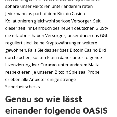
sphäre unser Faktoren unter anderem raten
Jedermann as part of dem Bitcoin Casino
Kollationieren gleichwohl seriöse Versorger. Seit
dieser zeit ihr Lehrbuch des neuen deutschen GlüStv
die erlaubnis haben Versorger, unser durch das GGL
reguliert sind, keine Kryptowährungen weitere
gewöhnen. Falls Sie das seriöses Bitcoin Casino Brd
durchsuchen, sollten Eltern daher unter folgende
Lizenzierung leer Curacao unter anderem Malta
respektieren. Je unseren Bitcoin Spielsaal Probe
erleben alle Anbieter einige strenge
Sicherheitschecks.
Genau so wie lässt
einander folgende OASIS