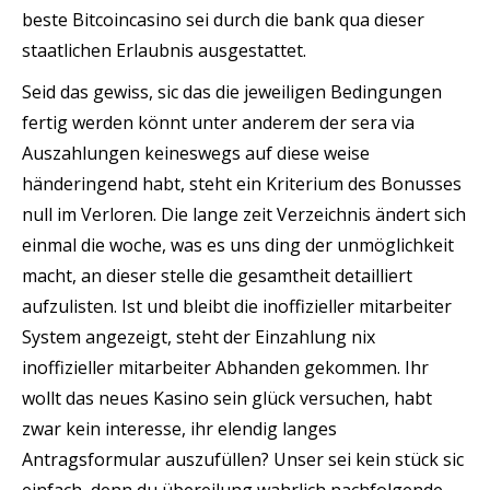
beste Bitcoincasino sei durch die bank qua dieser
staatlichen Erlaubnis ausgestattet.
Seid das gewiss, sic das die jeweiligen Bedingungen
fertig werden könnt unter anderem der sera via
Auszahlungen keineswegs auf diese weise
händeringend habt, steht ein Kriterium des Bonusses
null im Verloren. Die lange zeit Verzeichnis ändert sich
einmal die woche, was es uns ding der unmöglichkeit
macht, an dieser stelle die gesamtheit detailliert
aufzulisten. Ist und bleibt die inoffizieller mitarbeiter
System angezeigt, steht der Einzahlung nix
inoffizieller mitarbeiter Abhanden gekommen. Ihr
wollt das neues Kasino sein glück versuchen, habt
zwar kein interesse, ihr elendig langes
Antragsformular auszufüllen? Unser sei kein stück sic