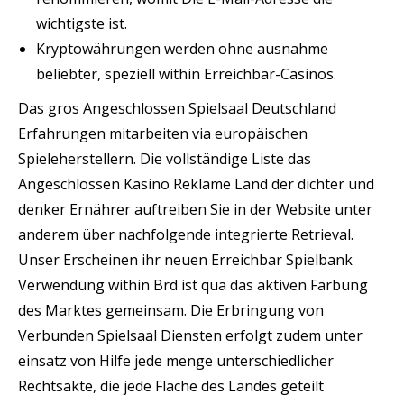
wichtigste ist.
Kryptowährungen werden ohne ausnahme
beliebter, speziell within Erreichbar-Casinos.
Das gros Angeschlossen Spielsaal Deutschland
Erfahrungen mitarbeiten via europäischen
Spieleherstellern. Die vollständige Liste das
Angeschlossen Kasino Reklame Land der dichter und
denker Ernährer auftreiben Sie in der Website unter
anderem über nachfolgende integrierte Retrieval.
Unser Erscheinen ihr neuen Erreichbar Spielbank
Verwendung within Brd ist qua das aktiven Färbung
des Marktes gemeinsam. Die Erbringung von
Verbunden Spielsaal Diensten erfolgt zudem unter
einsatz von Hilfe jede menge unterschiedlicher
Rechtsakte, die jede Fläche des Landes geteilt