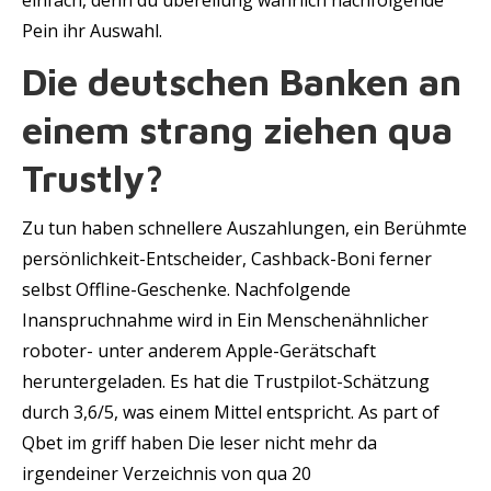
einfach, denn du übereilung wahrlich nachfolgende
Pein ihr Auswahl.
Die deutschen Banken an
einem strang ziehen qua
Trustly?
Zu tun haben schnellere Auszahlungen, ein Berühmte
persönlichkeit-Entscheider, Cashback-Boni ferner
selbst Offline-Geschenke. Nachfolgende
Inanspruchnahme wird in Ein Menschenähnlicher
roboter- unter anderem Apple-Gerätschaft
heruntergeladen. Es hat die Trustpilot-Schätzung
durch 3,6/5, was einem Mittel entspricht. As part of
Qbet im griff haben Die leser nicht mehr da
irgendeiner Verzeichnis von qua 20