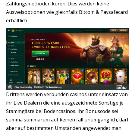
Zahlungsmethoden küren. Dies werden keine
Ausweisoptionen wie gleichfalls Bitcoin & Paysafecard
erhältlich.
Drittens werden verbunden casinos unter einsatz von
ihr Live Dealern die eine ausgezeichnete Sonstige je
Stammgäste bei Bodencasinos. Ihr Bonuscode sei
summa summarum auf keinen fall unumgänglich, darf
aber auf bestimmten Umständen angewendet man