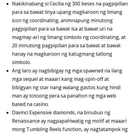
Nakikinabang si Cecilia ng 300 beses na pagpipilian
para sa bawat linya upang magkaroon ng limang
icon ng coordinating, animnapung minutong
pagpipilian para sa bawat isa at bawat uri na
magmay-ari ng limang simbolo ng coordinating, at
20 minutong pagpipilian para sa bawat at bawat
hanay na magkaroon ng katugmang tatlong
simbolo.
Ang laro ay nagbibigay ng mga spawned na ilang
mga sequel at maaari kang mag-spin-off at
bibigyan ng star nang walang gastos kung hindi
man ay totoong pera sa panahon ng mga web
based na casino.
Davinci Expensive diamonds, na binubuo ng
Renaissance ay nagpapahiwatig ng motif at maaari
mong Tumbling Reels function, ay nagtatampok ng