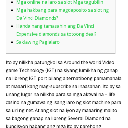
Mga online na laro sa slot Mga tagubilin
Mga hakbang para magdeposito sa slot ng
Da Vinci Diamonds?
Handa nang tamasahin ang Da Vinci
Expensive diamonds sa totoong deal?
Saklaw ng Paglalaro
Ito ay nilikha patungkol sa Around the world Video
game Technology (IGT) na siyang lumikha ng ganap
na libreng IGT port bilang alternatibong pamamahala
at maaari kang mag-subscribe sa inaasahan. Ito ay sa
unang lugar na nilikha para sa mga aktwal na – life
casino na gumawa ng isang laro ng slot machine para
sa uri ng net.
At ang slot na iyon ay maaaring malito
sa bagong ganap na libreng Several Diamond na
kundisyon habang ang mga ito ay parehong