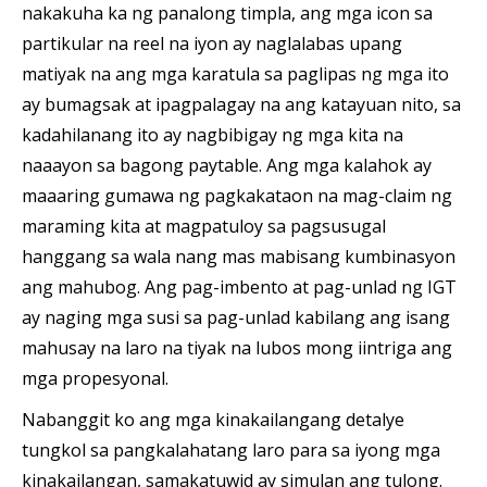
nakakuha ka ng panalong timpla, ang mga icon sa
partikular na reel na iyon ay naglalabas upang
matiyak na ang mga karatula sa paglipas ng mga ito
ay bumagsak at ipagpalagay na ang katayuan nito, sa
kadahilanang ito ay nagbibigay ng mga kita na
naaayon sa bagong paytable. Ang mga kalahok ay
maaaring gumawa ng pagkakataon na mag-claim ng
maraming kita at magpatuloy sa pagsusugal
hanggang sa wala nang mas mabisang kumbinasyon
ang mahubog. Ang pag-imbento at pag-unlad ng IGT
ay naging mga susi sa pag-unlad kabilang ang isang
mahusay na laro na tiyak na lubos mong iintriga ang
mga propesyonal.
Nabanggit ko ang mga kinakailangang detalye
tungkol sa pangkalahatang laro para sa iyong mga
kinakailangan, samakatuwid ay simulan ang tulong.