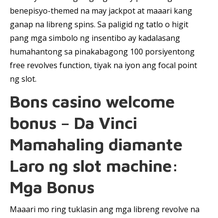
benepisyo-themed na may jackpot at maaari kang
ganap na libreng spins. Sa paligid ng tatlo o higit
pang mga simbolo ng insentibo ay kadalasang
humahantong sa pinakabagong 100 porsiyentong
free revolves function, tiyak na iyon ang focal point
ng slot.
Bons casino welcome
bonus – Da Vinci
Mamahaling diamante
Laro ng slot machine:
Mga Bonus
Maaari mo ring tuklasin ang mga libreng revolve na