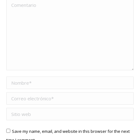
Comentario
Nombre *
Correo electrónico *
Sitio web
Save my name, email, and website in this browser for the next