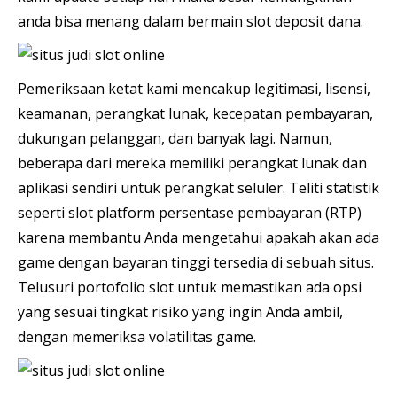
anda bisa menang dalam bermain slot deposit dana.
Pemeriksaan ketat kami mencakup legitimasi, lisensi,
keamanan, perangkat lunak, kecepatan pembayaran,
dukungan pelanggan, dan banyak lagi. Namun,
beberapa dari mereka memiliki perangkat lunak dan
aplikasi sendiri untuk perangkat seluler. Teliti statistik
seperti slot platform persentase pembayaran (RTP)
karena membantu Anda mengetahui apakah akan ada
game dengan bayaran tinggi tersedia di sebuah situs.
Telusuri portofolio slot untuk memastikan ada opsi
yang sesuai tingkat risiko yang ingin Anda ambil,
dengan memeriksa volatilitas game.