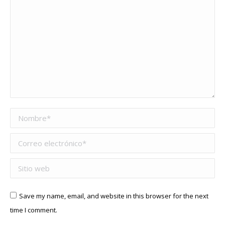
Nombre *
Correo electrónico *
Sitio web
Save my name, email, and website in this browser for the next
time I comment.