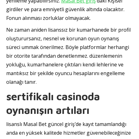
yenileme yapabilirsiniz.
Masal Bet giriş
‘daki Kişisel
girdiler ve para emniyetli güvenlik altında olacaktır.
Fonun alınması zorluklar olmayacak.
Ne zaman aniden lisanssız bir kumarhanede bir profil
oluşturursanız, nesnel ve korunan oyun oynanış
süreci ummak önerilmez. Böyle platformlar herhangi
bir otorite tarafından denetlenmez. düzenlemenin
yokluğu, kumarhanelere çıktıları kendi lehlerine ve
mantıksız bir şekilde oyuncu hesaplarını engelleme
olanağı tanır.
sertifikalı casinoda
oynanışın artıları
lisanslı Masal Bet güncel giriş’de kayıt tamamlandığı
anda en yüksek kalitede hizmetler güvenebileceğinize