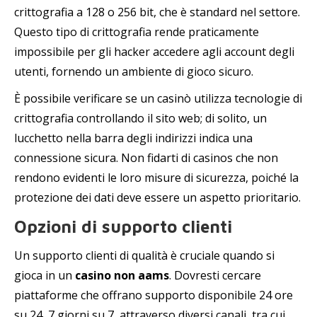
crittografia a 128 o 256 bit, che è standard nel settore.
Questo tipo di crittografia rende praticamente
impossibile per gli hacker accedere agli account degli
utenti, fornendo un ambiente di gioco sicuro.
È possibile verificare se un casinò utilizza tecnologie di
crittografia controllando il sito web; di solito, un
lucchetto nella barra degli indirizzi indica una
connessione sicura. Non fidarti di casinos che non
rendono evidenti le loro misure di sicurezza, poiché la
protezione dei dati deve essere un aspetto prioritario.
Opzioni di supporto clienti
Un supporto clienti di qualità è cruciale quando si
gioca in un
casino non aams
. Dovresti cercare
piattaforme che offrano supporto disponibile 24 ore
su 24, 7 giorni su 7, attraverso diversi canali, tra cui