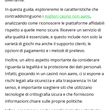
divertente.
In questa guida, esploreremo le caratteristiche che
contraddistinguono i
migliori casino non aams
,
analizzando come riconoscere le piattaforme affidabili
rispetto a quelle meno sicure. Ricevere un servizio di
alta qualità è essenziale, e questo include non solo la
varietà di giochi ma anche il supporto clienti, le
opzioni di pagamento e i metodi di prelievo.
Inoltre, un altro aspetto importante da considerare
riguarda la legalità e la protezione dei dati personali.
Infatti, giocando in un casinò non aams, ci si espone a
rischi legati alla sicurezza e alla trasparenza. In tal
senso, è importante scegliere siti che utilizzano
tecnologie di crittografia sicura e che forniscono
informazioni chiare sulle proprie politiche.