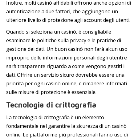
Inoltre, molti casinò affidabili offrono anche opzioni di
autenticazione a due fattori, che aggiungono un
ulteriore livello di protezione agli account degli utenti.
Quando si seleziona un casinò, è consigliabile
esaminare le politiche sulla privacy e le pratiche di
gestione dei dati. Un buon casinò non farà alcun uso
improprio delle informazioni personali degli utenti e
sarà trasparente riguardo a come vengono gestiti i
dati. Offrire un servizio sicuro dovrebbe essere una
priorità per ogni casinò online, e rimanere informati
sulle misure di protezione è essenziale.
Tecnologia di crittografia
La tecnologia di crittografia è un elemento
fondamentale nel garantire la sicurezza di un casinò
online. Le piattaforme più professionali fanno uso di