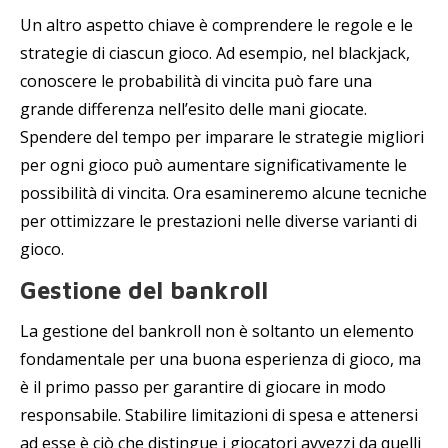
Un altro aspetto chiave è comprendere le regole e le
strategie di ciascun gioco. Ad esempio, nel blackjack,
conoscere le probabilità di vincita può fare una
grande differenza nell’esito delle mani giocate.
Spendere del tempo per imparare le strategie migliori
per ogni gioco può aumentare significativamente le
possibilità di vincita. Ora esamineremo alcune tecniche
per ottimizzare le prestazioni nelle diverse varianti di
gioco.
Gestione del bankroll
La gestione del bankroll non è soltanto un elemento
fondamentale per una buona esperienza di gioco, ma
è il primo passo per garantire di giocare in modo
responsabile. Stabilire limitazioni di spesa e attenersi
ad esse è ciò che distingue i giocatori avvezzi da quelli