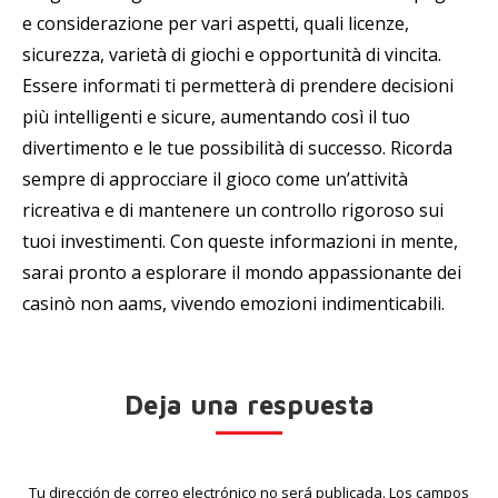
e considerazione per vari aspetti, quali licenze,
sicurezza, varietà di giochi e opportunità di vincita.
Essere informati ti permetterà di prendere decisioni
più intelligenti e sicure, aumentando così il tuo
divertimento e le tue possibilità di successo. Ricorda
sempre di approcciare il gioco come un’attività
ricreativa e di mantenere un controllo rigoroso sui
tuoi investimenti. Con queste informazioni in mente,
sarai pronto a esplorare il mondo appassionante dei
casinò non aams, vivendo emozioni indimenticabili.
Deja una respuesta
Tu dirección de correo electrónico no será publicada. Los campos