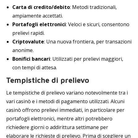
Carta di credito/debito
: Metodi tradizionali,
ampiamente accettati.
Portafogli elettronici
: Veloci e sicuri, consentono
prelievi rapidi.
Criptovalute
: Una nuova frontiera, per transazioni
anonime.
Bonifici bancari
: Utilizzati per prelievi maggiori,
con tempi di attesa.
Tempistiche di prelievo
Le tempistiche di prelievo variano notevolmente tra i
vari casinò e i metodi di pagamento utilizzati. Alcuni
casinò offrono prelievi immediati, in particolare per
portafogli elettronici, mentre altri potrebbero
richiedere giorni o addirittura settimane per
elaborare le richieste di prelievo. Prima di scegliere un